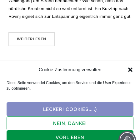
Wellengang am Strand beobachten? Wie schön, dass das
nördliche Kroatien nicht so weit entfernt ist. Ein Kurztrip nach
Rovinj eignet sich zur Entspannung eigentlich immer ganz gut.
WEITERLESEN
Cookie-Zustimmung verwalten
Diese Seite verwendet Cookies, um den Service und die User Experience
1
2
3
zu optimieren.
LECKER! COOKIES... :)
NEIN, DANKE!
VORLIEBEN
© ausgeglichen unterwegs - 2021 bis 2026